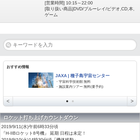
[営業時間] 10:15～22:00
[取り扱い商品]DVD/ブルーレイ/ビデオ,CD,本,
ゲーム
おすすめ情報
JAXA | 種子島宇宙センター
・宇宙科学技術館:無料
・施設案内ツアー:無料(要予約)
<
>
ロケット打ち上げカウントダウン
2019/9/11(水)午前6時33分頃
『H-IIBロケット8号機』 延期 日程は未定！
2019/9/10(火)14時30分頃『機体移動』