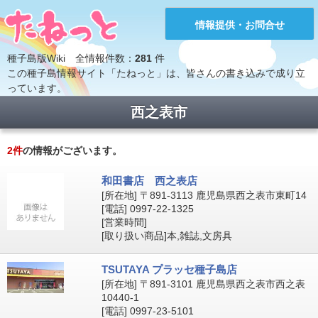
情報提供・お問合せ
種子島版Wiki 全情報件数：
281
件
この種子島情報サイト「たねっと」は、皆さんの書き込みで成り立
っています。
西之表市
2
件
の情報がございます。
和田書店 西之表店
[所在地] 〒891-3113 鹿児島県西之表市東町14
[電話] 0997-22-1325
[営業時間]
[取り扱い商品]本,雑誌,文房具
TSUTAYA プラッセ種子島店
[所在地] 〒891-3101 鹿児島県西之表市西之表
10440-1
[電話] 0997-23-5101